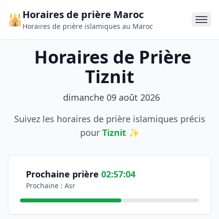
Horaires de prière Maroc
🕌
Horaires de prière islamiques au Maroc
Horaires de Prière
Tiznit
dimanche 09 août 2026
Suivez les horaires de prière islamiques précis
pour
Tiznit
✨
Informations sur les horaires de prière
Consultez les horaires officiels de prière pour la ville de
Coordonnées géographiques: Latitude 29,700000, Longit
Prochaine prière
02:57:04
Prochaine : Asr