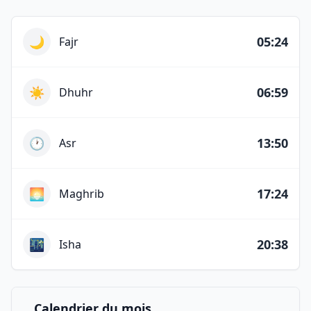
Horaires des prières du jour
🌙
05:24
Fajr
☀️
06:59
Dhuhr
🕐
13:50
Asr
🌅
17:24
Maghrib
🌃
20:38
Isha
Calendrier du mois