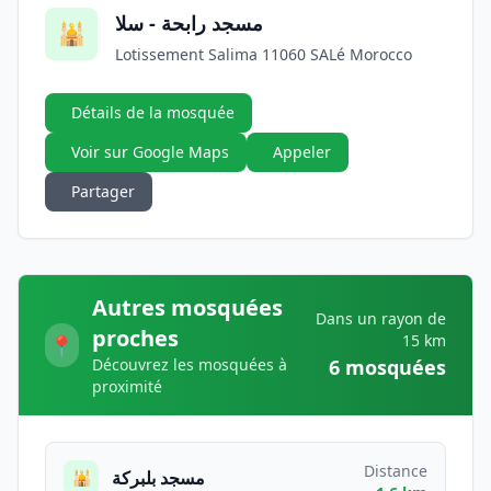
مسجد رابحة - سلا
🕌
Lotissement Salima 11060 SALé Morocco
Détails de la mosquée
Voir sur Google Maps
Appeler
Partager
Autres mosquées
Dans un rayon de
proches
15 km
📍
Découvrez les mosquées à
6 mosquées
proximité
Distance
مسجد بلبركة
🕌