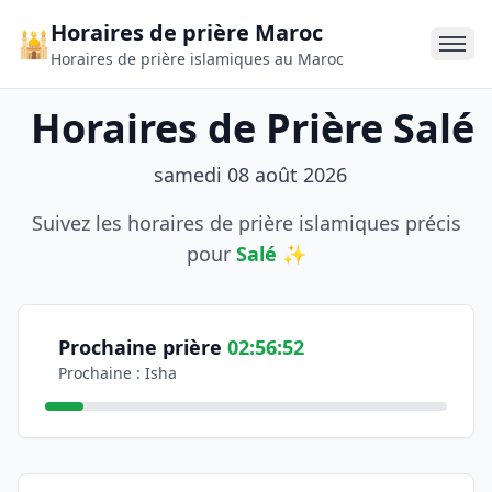
Horaires de prière Maroc
🕌
Horaires de prière islamiques au Maroc
Horaires de Prière Salé
samedi 08 août 2026
Suivez les horaires de prière islamiques précis
pour
Salé
✨
Informations sur les horaires de prière
Consultez les horaires officiels de prière pour la ville de
Coordonnées géographiques: Latitude 34,053140, Longit
Prochaine prière
02:56:52
Prochaine : Isha
Horaires des prières du jour