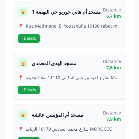
Distance
1 مسجد أم هاني جوريو حي النهضة
🕌
6,7 km
📍
Rue Mathnane, El Youssoufia 10190 rabat maroc 10190 RABAT Morocco
ℹ️
Détails
Distance
مسجد الهدى المحمدي
🕌
7,6 km
📍
شارع فقيه بن علي الدكالي 11110 سلا-الجديدة MOROCCO
ℹ️
Détails
Distance
مسجد أم المؤمنين عائشة
🕌
7,9 km
📍
شارع محمد السادس 10170 الرباط MOROCCO