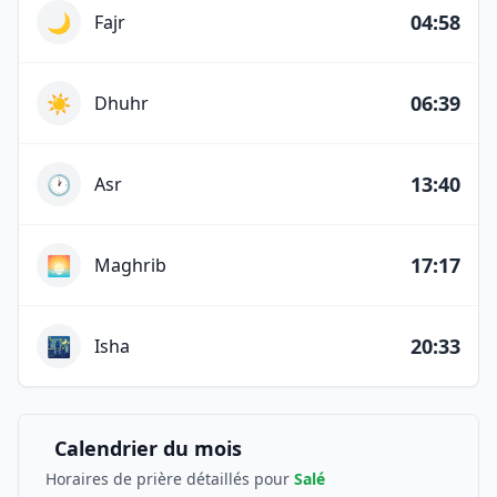
🌙
04:58
Fajr
☀️
06:39
Dhuhr
🕐
13:40
Asr
🌅
17:17
Maghrib
🌃
20:33
Isha
Calendrier du mois
Horaires de prière détaillés pour
Salé