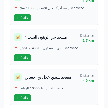
1,6 km
📍
زنقة أگرگر حي الانبعات 11080 سلا Morocco
ℹ️
Détails
Distance
مسجد حي الزيتون الجديد 1
🕌
2,7 km
📍
الحي العسكري 40010 مراكش Morocco
ℹ️
Détails
Distance
مسجد سيدي علال بن احساين
🕌
4,9 km
📍
الرباط 10000 الرباط Morocco
ℹ️
Détails