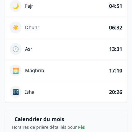
🌙
04:51
Fajr
☀️
06:32
Dhuhr
🕐
13:31
Asr
🌅
17:10
Maghrib
🌃
20:26
Isha
Calendrier du mois
Horaires de prière détaillés pour
Fès