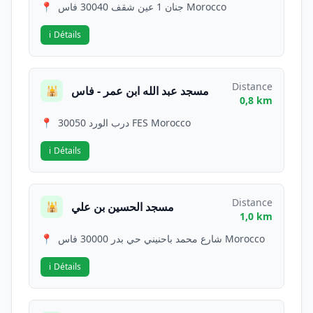
📍
جنان 1 عين شقف 30040 فاس Morocco
ℹ️
Détails
Distance
مسجد عبد الله ابن عمر - فاس
🕌
0,8 km
📍
درب الورد 30050 FES Morocco
ℹ️
Détails
Distance
مسجد الحسين بن علي
🕌
1,0 km
📍
شارع محمد باحنيني حي بدر 30000 فاس Morocco
ℹ️
Détails