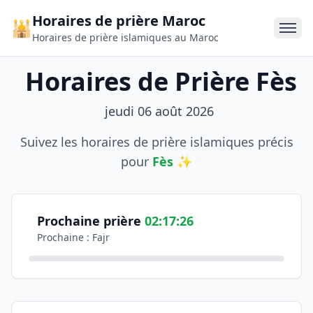
Horaires de prière Maroc
🕌
Horaires de prière islamiques au Maroc
Horaires de Prière Fès
jeudi 06 août 2026
Suivez les horaires de prière islamiques précis
pour
Fès
✨
Informations sur les horaires de prière
Consultez les horaires officiels de prière pour la ville de
Coordonnées géographiques: Latitude 34,018125, Longit
Prochaine prière
02:17:26
Prochaine : Fajr
Horaires des prières du jour