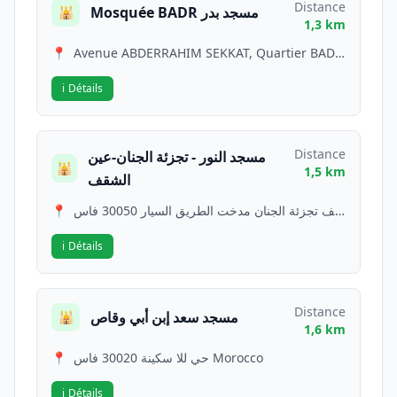
Distance
Mosquée BADR مسجد بدر
🕌
1,3 km
📍
Avenue ABDERRAHIM SEKKAT, Quartier BADR. 30010 FES Morocco
ℹ️
Détails
Distance
مسجد النور - تجزئة الجنان-عين
🕌
1,5 km
الشقف
📍
عين الشقف تجزئة الجنان مدخت الطريق السيار 30050 فاس Morocco
ℹ️
Détails
Distance
مسجد سعد إبن أبي وقاص
🕌
1,6 km
📍
حي للا سكينة 30020 فاس Morocco
ℹ️
Détails