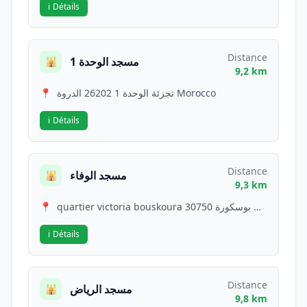
ℹ️
Détails
Distance
مسجد الوحدة 1
🕌
9,2 km
📍
تجزئة الوحدة 1 26202 الدروة Morocco
ℹ️
Détails
Distance
مسجد الوفاء
🕌
9,3 km
📍
quartier victoria bouskoura 30750 بوسكورة Morocco
ℹ️
Détails
Distance
مسجد الرياض
🕌
9,8 km