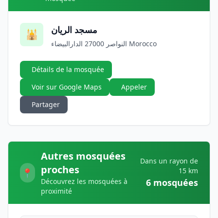
مسجد الريان
🕌
النواصر 27000 الدارالبيضاء Morocco
Détails de la mosquée
Voir sur Google Maps
Appeler
Partager
Autres mosquées
Dans un rayon de
proches
15 km
📍
Découvrez les mosquées à
6 mosquées
proximité