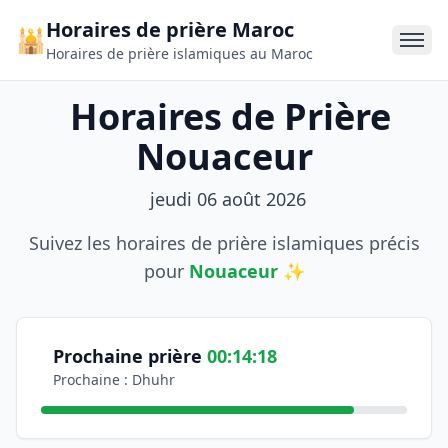
Horaires de prière Maroc
🕌
Horaires de prière islamiques au Maroc
Horaires de Prière
Nouaceur
jeudi 06 août 2026
Suivez les horaires de prière islamiques précis
pour
Nouaceur
✨
Informations sur les horaires de prière
Consultez les horaires officiels de prière pour la ville d
Coordonnées géographiques: Latitude 33,366700, Longit
Prochaine prière
00:14:17
Prochaine : Dhuhr