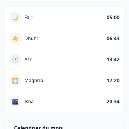
Horaires des prières du jour
🌙
05:00
Fajr
☀️
06:43
Dhuhr
🕐
13:42
Asr
🌅
17:20
Maghrib
🌃
20:34
Isha
Calendrier du mois