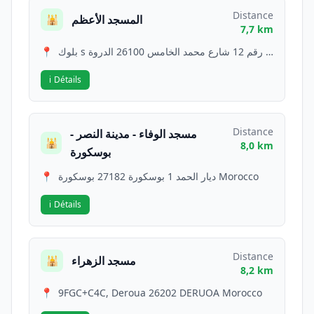
Distance
المسجد الأعظم
🕌
7,7 km
📍
بلوك s رقم 12 شارع محمد الخامس 26100 الدروة Morocco
ℹ️
Détails
Distance
مسجد الوفاء - مدينة النصر -
🕌
8,0 km
بوسكورة
📍
ديار الحمد 1 بوسكورة 27182 بوسكورة Morocco
ℹ️
Détails
Distance
مسجد الزهراء
🕌
8,2 km
📍
9FGC+C4C, Deroua 26202 DERUOA Morocco