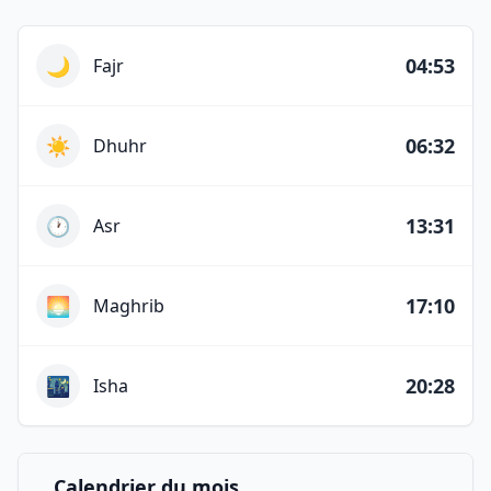
Horaires des prières du jour
🌙
04:53
Fajr
☀️
06:32
Dhuhr
🕐
13:31
Asr
🌅
17:10
Maghrib
🌃
20:28
Isha
Calendrier du mois