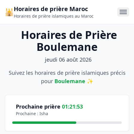
Horaires de prière Maroc
🕌
Horaires de prière islamiques au Maroc
Horaires de Prière
Boulemane
jeudi 06 août 2026
Suivez les horaires de prière islamiques précis
pour
Boulemane
✨
Informations sur les horaires de prière
Consultez les horaires officiels de prière pour la ville d
Coordonnées géographiques: Latitude 33,366700, Longit
Prochaine prière
01:21:53
Prochaine : Isha