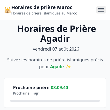
Horaires de prière Maroc
🕌
Horaires de prière islamiques au Maroc
Horaires de Prière
Agadir
vendredi 07 août 2026
Suivez les horaires de prière islamiques précis
pour
Agadir
✨
Informations sur les horaires de prière
Consultez les horaires officiels de prière pour la ville de
Coordonnées géographiques: Latitude 31,508493, Longit
Prochaine prière
03:09:40
Prochaine : Fajr