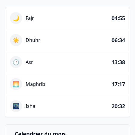
Horaires des prières du jour
🌙
04:55
Fajr
☀️
06:34
Dhuhr
🕐
13:38
Asr
🌅
17:17
Maghrib
🌃
20:32
Isha
Calendrier du mois