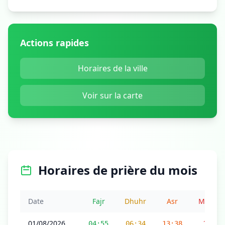
Actions rapides
Horaires de la ville
Voir sur la carte
Horaires de prière du mois
Date
Fajr
Dhuhr
Asr
Maghri
01/08/2026
04:55
06:34
13:38
17:17