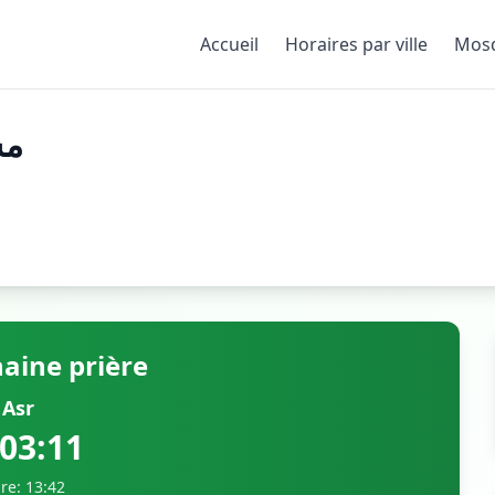
Accueil
Horaires par ville
Mos
مس
aine prière
Asr
:03:10
re: 13:42