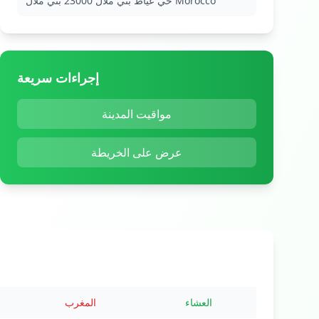
حي عياط بني ملال 23000 بني ملال Morocco
إجراءات سريعة
مواقيت المدينة
عرض على الخريطة
العشاء
المغرب